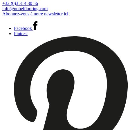
+32 (0)3 314 30 56
info@nobelflooring.com
Abonnez-vous à notre newsletter ici
Facebook
Pintrest