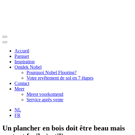
Accueil
Parquet
Inspiration
Ontdek Nobel
Pourquoi Nobel Flooring?
Votre revêtement de sol en 7 étapes
Contact
Meer
Meest voorkomend
Service après vente
NL
FR
Un plancher en bois doit être beau mais